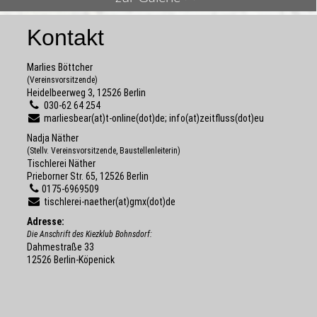
Kontakt
Marlies Böttcher
(Vereinsvorsitzende)
Heidelbeerweg 3, 12526 Berlin
030-62 64 254
marliesbear(at)t-online(dot)de; info(at)zeitfluss(dot)eu
Nadja Näther
(Stellv. Vereinsvorsitzende, Baustellenleiterin)
Tischlerei Näther
Prieborner Str. 65, 12526 Berlin
0175-6969509
tischlerei-naether(at)gmx(dot)de
Adresse:
Die Anschrift des Kiezklub Bohnsdorf:
Dahmestraße 33
12526 Berlin-Köpenick