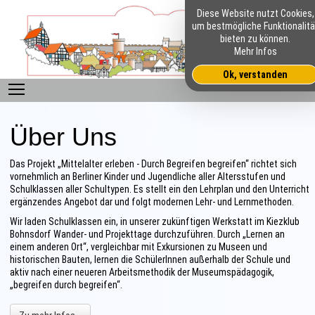
Diese Website nutzt Cookies,
um bestmögliche Funktionalitä
bieten zu können.
Mehr Infos
Ok, verstanden
Toggle main menu visibility
Über Uns
Das Projekt „Mittelalter erleben - Durch Begreifen begreifen“ richtet sich
vornehmlich an Berliner Kinder und Jugendliche aller Altersstufen und
Schulklassen aller Schultypen. Es stellt ein den Lehrplan und den Unterricht
ergänzendes Angebot dar und folgt modernen Lehr- und Lernmethoden.
Wir laden Schulklassen ein, in unserer zukünftigen Werkstatt im Kiezklub
Bohnsdorf Wander- und Projekttage durchzuführen. Durch „Lernen an
einem anderen Ort“, vergleichbar mit Exkursionen zu Museen und
historischen Bauten, lernen die SchülerInnen außerhalb der Schule und
aktiv nach einer neueren Arbeitsmethodik der Museumspädagogik,
„begreifen durch begreifen“.